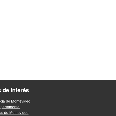
s de Interés
ncia de Montevideo
epartamental
ios de Montevideo