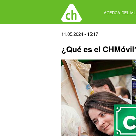
Jump
to
ACERCA DEL MU
navigation
Back
11.05.2024 - 15:17
to
¿Qué es el CHMóvil
top