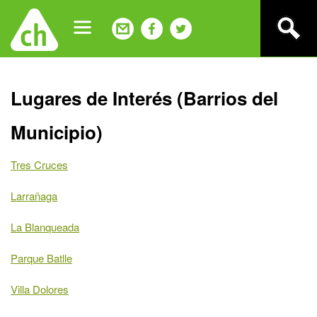
Jump
to
navigation
Back
Lugares de Interés (Barrios del
to
top
Municipio)
Tres Cruces
Larrañaga
La Blanqueada
Parque Batlle
Villa Dolores