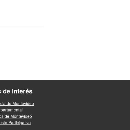
s de Interés
ncia de Montevideo
epartamental
ios de Montevideo
sto Participativo