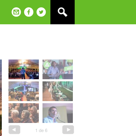
2
de
6