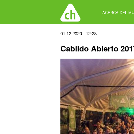
Jump
to
ACERCA DEL MU
navigation
Back
01.12.2020 - 12:28
to
Cabildo Abierto 201
top