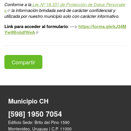
Conforme a la
Ley Nº 18.331 de Protección de Datos Personale
s
la información brindada será de carácter confidencial y
utilizada por nuestro municipio solo con carácter informativo.
Link para acceder al formulario
: --->
https://forms.gle/kJ34M
Yw9BnjidfWeA
Compartir
Municipio CH
[598] 1950 7054
Edificio Sede: Brito del Pino 1590
Montevideo, Uruguay | C.P. 11000