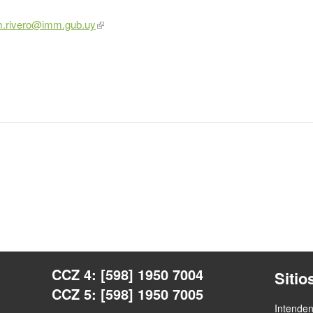
iam.rivero@imm.gub.uy
CCZ 4: [598] 1950 7004
Sitio
CCZ 5: [598] 1950 7005
Intende