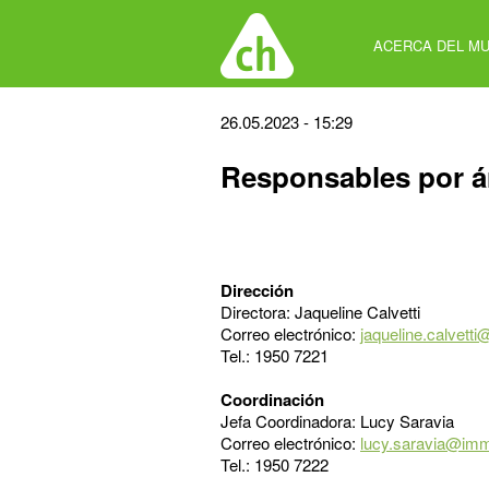
Jump
to
ACERCA DEL MU
navigation
Back
26.05.2023 - 15:29
to
Responsables por á
top
Dirección
Directora: Jaqueline Calvetti
Correo electrónico:
jaqueline.calvett
Tel.: 1950 7221
Coordinación
Jefa Coordinadora: Lucy Saravia
Correo electrónico:
lucy.saravia@im
Tel.: 1950 7222