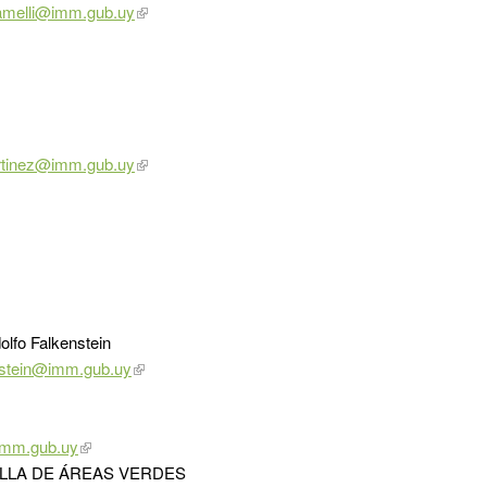
ramelli@imm.gub.uy
rtinez@imm.gub.uy
fo Falkenstein
enstein@imm.gub.uy
imm.gub.uy
ILLA DE ÁREAS VERDES