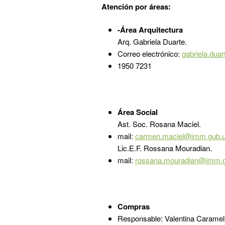
Atención por áreas:
-Área Arquitectura
Arq. Gabriela Duarte.
Correo electrónico:
gabriela.du
1950 7231
Área Social
Ast. Soc. Rosana Maciel.
mail:
carmen.maciel@imm.gub.
Lic.E.F. Rossana Mouradian.
mail:
rossana.mouradian@imm.
Compras
Responsable: Valentina Caramell