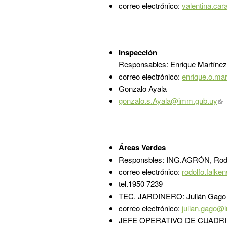
correo electrónico:
valentina.ca
Inspección
Responsables: Enrique Martínez
correo electrónico:
enrique.o.ma
Gonzalo Ayala
gonzalo.s.Ayala@imm.gub.uy
Áreas Verdes
Responsbles: ING.AGRÓN, Rodol
correo electrónico:
rodolfo.falk
tel.1950 7239
TEC. JARDINERO: Julián Gago
correo electrónico:
julian.gago@
JEFE OPERATIVO DE CUADR