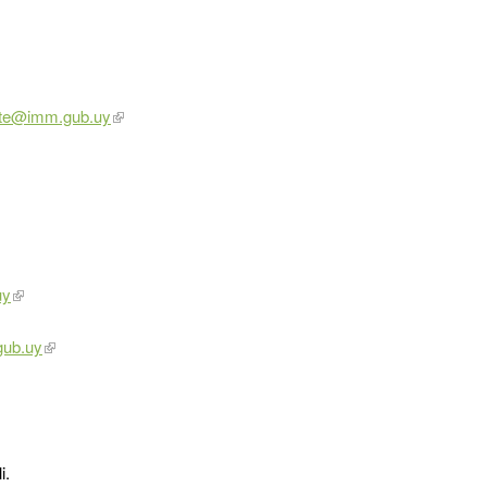
arte@imm.gub.uy
uy
gub.uy
i.