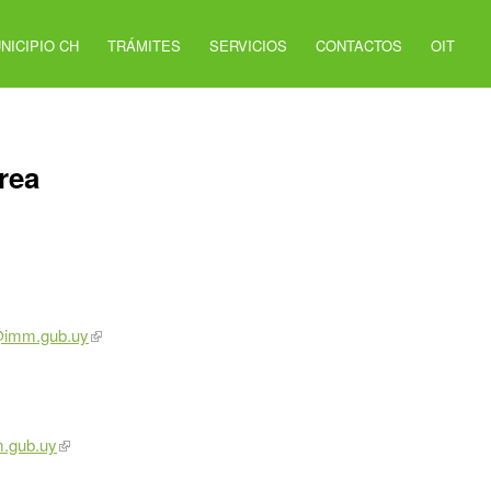
NICIPIO CH
TRÁMITES
SERVICIOS
CONTACTOS
OIT
rea
i@imm.gub.uy
m.gub.uy