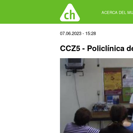
Jump
to
ACERCA DEL MU
navigation
Back
07.06.2023 - 15:28
to
CCZ5 - Policlínica 
top