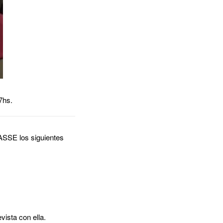
7hs.
ASSE los siguientes
ista con ella.