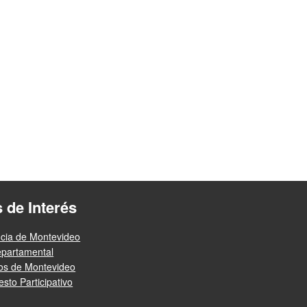
s de Interés
ncia de Montevideo
epartamental
ios de Montevideo
sto Participativo