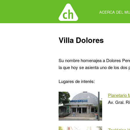
Jump
to
ACERCA DEL MU
navigation
Back
Villa Dolores
to
top
Su nombre homenajea a Dolores Pereir
la que hoy se asienta uno de los dos 
Lugares de interés:
Planetario 
Av. Gral. R
Zoológico V