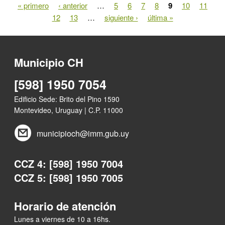
« primero
‹ anterior
…
5
6
7
8
9
10
11
Páginas
12
13
…
siguiente ›
última »
Municipio CH
[598] 1950 7054
Edificio Sede: Brito del Pino 1590
Montevideo, Uruguay | C.P. 11000
municipioch@imm.gub.uy
CCZ 4: [598] 1950 7004
CCZ 5: [598] 1950 7005
Horario de atención
Lunes a viernes de 10 a 16hs.