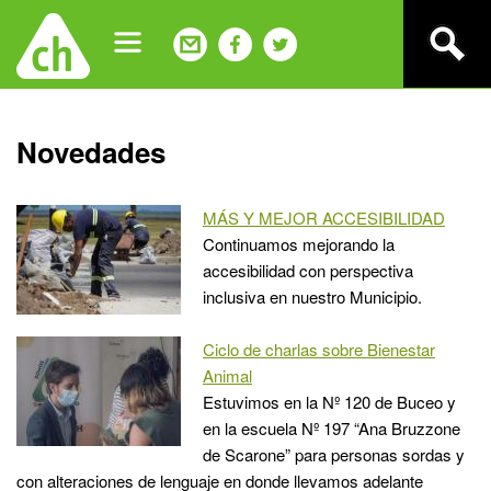
Jump
to
navigation
Back
Novedades
to
top
MÁS Y MEJOR ACCESIBILIDAD
Continuamos mejorando la
accesibilidad con perspectiva
inclusiva en nuestro Municipio.
Ciclo de charlas sobre Bienestar
Animal
Estuvimos en la Nº 120 de Buceo y
en la escuela Nº 197 “Ana Bruzzone
de Scarone” para personas sordas y
con alteraciones de lenguaje en donde llevamos adelante